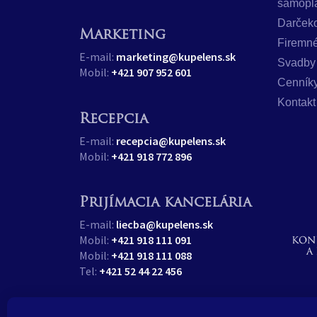
samopl
Darček
Marketing
Firemné
E-mail:
marketing@kupelens.sk
Svadby
Mobil:
+421 907 952 601
Cenník
Kontakt
Recepcia
E-mail:
recepcia@kupelens.sk
Mobil:
+421 918 772 896
Prijímacia kancelária
E-mail:
liecba@kupelens.sk
Mobil:
+421 918 111 091
Mobil:
+421 918 111 088
Tel:
+421 52 44 22 456