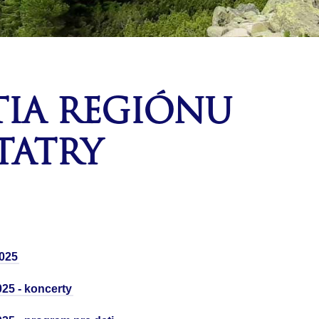
TIA REGIÓNU
TATRY
 kedykoľvek po ruke
Ideálna dopravná dostupnosť v celom tatrans
2025
regióne
025 - koncerty