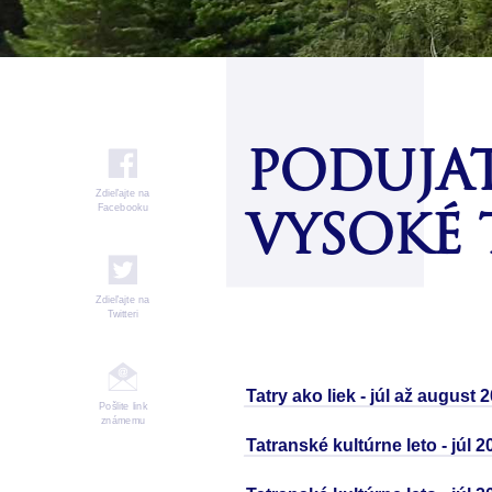
PODUJA
Zdieľajte na
Facebooku
VYSOKÉ 
Zdieľajte na
Twitteri
Fitness centrum s kardio zariadeniami
Množstvo zážitkov
Tatry ako liek - júl až august 
Pošlite link
známemu
Tatranské kultúrne leto - júl 2