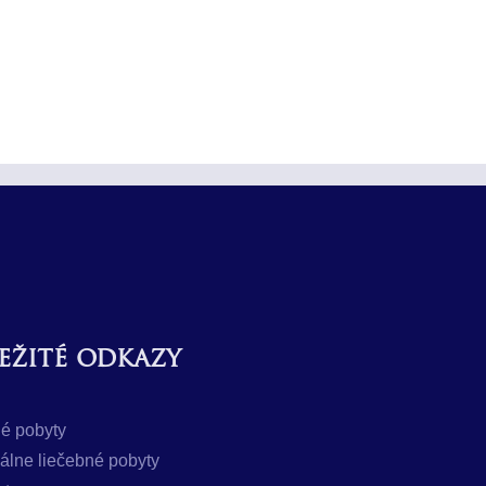
ežité odkazy
é pobyty
uálne liečebné pobyty