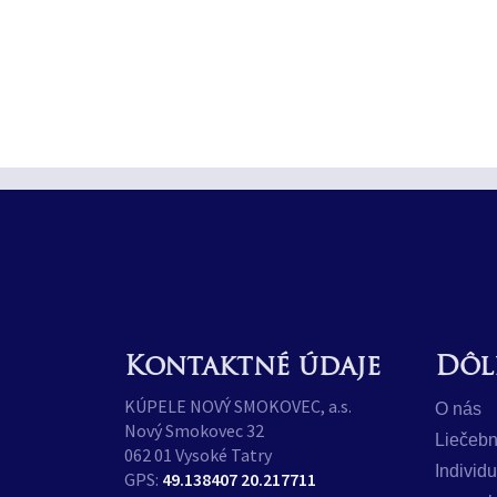
Kontaktné údaje
Dôl
KÚPELE NOVÝ SMOKOVEC, a.s.
O nás
Nový Smokovec 32
Liečebn
062 01 Vysoké Tatry
Individ
GPS:
49.138407 20.217711