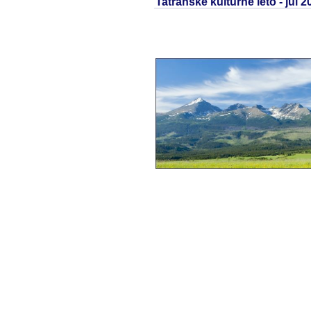
Tatranské kultúrne leto - júl 