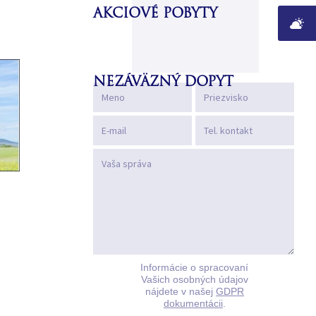
AKCIOVÉ POBYTY
NEZÁVÄZNÝ DOPYT
Informácie o spracovaní
Vašich osobných údajov
nájdete v našej
GDPR
dokumentácii
.