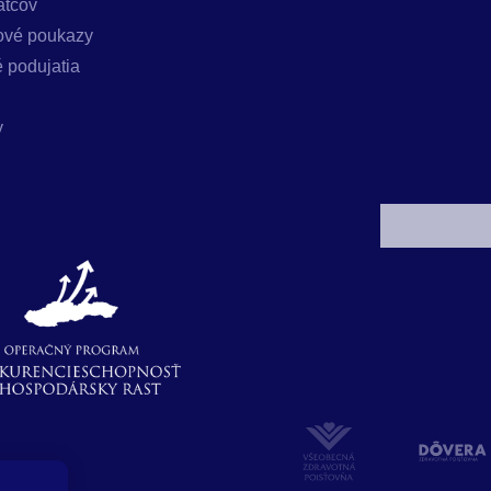
atcov
ové poukazy
 podujatia
y